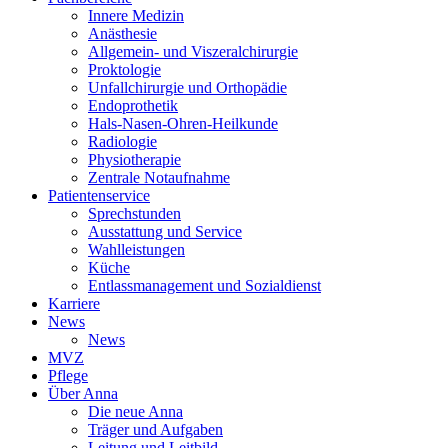
Innere Medizin
Anästhesie
Allgemein- und Viszeralchirurgie
Proktologie
Unfallchirurgie und Orthopädie
Endoprothetik
Hals-Nasen-Ohren-Heilkunde
Radiologie
Physiotherapie
Zentrale Notaufnahme
Patientenservice
Sprechstunden
Ausstattung und Service
Wahlleistungen
Küche
Entlassmanagement und Sozialdienst
Karriere
News
News
MVZ
Pflege
Über Anna
Die neue Anna
Träger und Aufgaben
Leitung und Leitbild