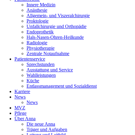
Innere Medizin
Anästhesie
Allgemein- und Viszeralchirurgie
Proktologie
Unfallchirurgie und Orthopädie
Endoprothetik
Hals-Nasen-Ohren-Heilkunde
Radiologie
Physiotherapie
Zentrale Notaufnahme
Patientenservice
Sprechstunden
Ausstattung und Service
Wahlleistungen
Küche
Entlassmanagement und Sozialdienst
Karriere
News
News
MVZ
Pflege
Über Anna
Die neue Anna
Träger und Aufgaben
Leitung und Leitbild