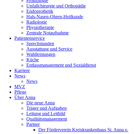
Proktologie
Unfallchirurgie und Orthopädie
Endoprothetik
Hals-Nasen-Ohren-Heilkunde
Radiologie
Physiotherapie
Zentrale Notaufnahme
Patientenservice
Sprechstunden
Ausstattung und Service
Wahlleistungen
Küche
Entlassmanagement und Sozialdienst
Karriere
News
News
MVZ
Pflege
Über Anna
Die neue Anna
Träger und Aufgaben
Leitung und Leitbild
Qualitätsmanagement
Partner
Der Förderverein Kreiskrankenhaus St. Anna e.